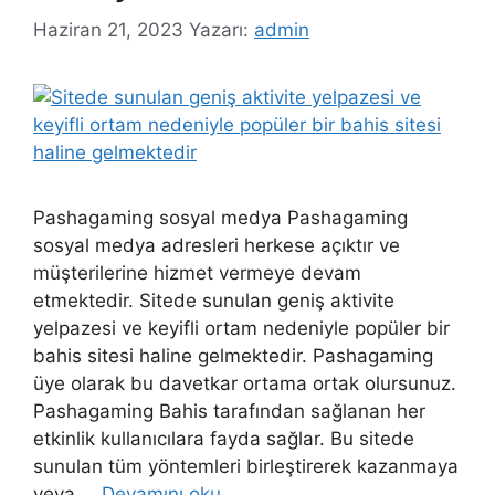
Haziran 21, 2023
Yazarı:
admin
Pashagaming sosyal medya Pashagaming
sosyal medya adresleri herkese açıktır ve
müşterilerine hizmet vermeye devam
etmektedir. Sitede sunulan geniş aktivite
yelpazesi ve keyifli ortam nedeniyle popüler bir
bahis sitesi haline gelmektedir. Pashagaming
üye olarak bu davetkar ortama ortak olursunuz.
Pashagaming Bahis tarafından sağlanan her
etkinlik kullanıcılara fayda sağlar. Bu sitede
sunulan tüm yöntemleri birleştirerek kazanmaya
veya …
Devamını oku…