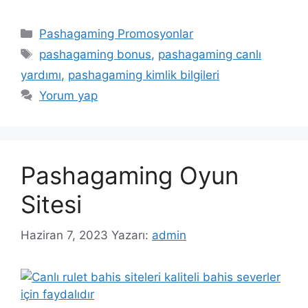
Kategoriler
Pashagaming Promosyonlar
Etiketler
pashagaming bonus
,
pashagaming canlı
yardımı
,
pashagaming kimlik bilgileri
Yorum yap
Pashagaming Oyun
Sitesi
Haziran 7, 2023
Yazarı:
admin