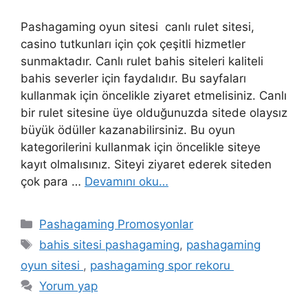
Pashagaming oyun sitesi canlı rulet sitesi,
casino tutkunları için çok çeşitli hizmetler
sunmaktadır. Canlı rulet bahis siteleri kaliteli
bahis severler için faydalıdır. Bu sayfaları
kullanmak için öncelikle ziyaret etmelisiniz. Canlı
bir rulet sitesine üye olduğunuzda sitede olaysız
büyük ödüller kazanabilirsiniz. Bu oyun
kategorilerini kullanmak için öncelikle siteye
kayıt olmalısınız. Siteyi ziyaret ederek siteden
çok para …
Devamını oku…
Kategoriler
Pashagaming Promosyonlar
Etiketler
bahis sitesi pashagaming
,
pashagaming
oyun sitesi
,
pashagaming spor rekoru
Yorum yap