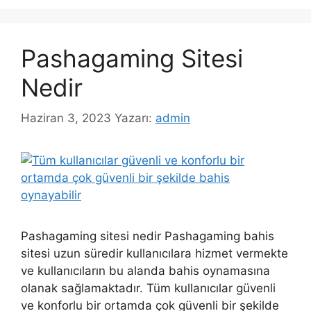
Pashagaming Sitesi
Nedir
Haziran 3, 2023
Yazarı:
admin
Pashagaming sitesi nedir Pashagaming bahis
sitesi uzun süredir kullanıcılara hizmet vermekte
ve kullanıcıların bu alanda bahis oynamasına
olanak sağlamaktadır. Tüm kullanıcılar güvenli
ve konforlu bir ortamda çok güvenli bir şekilde