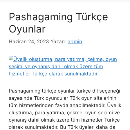
Pashagaming Türkçe
Oyunlar
Haziran 24, 2023
Yazarı:
admin
Pashagaming türkçe oyunlar türkçe dil seçeneği
sayesinde Türk oyuncular Türk oyun sitelerinin
tüm hizmetlerinden faydalanabilmektedir. Üyelik
oluşturma, para yatırma, çekme, oyun seçimi ve
oynanış dahil olmak üzere tüm hizmetler Türkçe
olarak sunulmaktadır. Bu Türk üyeleri daha da