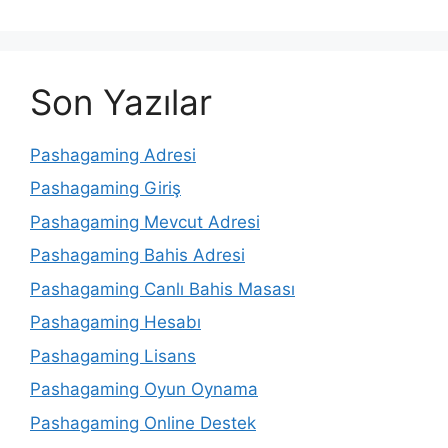
Son Yazılar
Pashagaming Adresi
Pashagaming Giriş
Pashagaming Mevcut Adresi
Pashagaming Bahis Adresi
Pashagaming Canlı Bahis Masası
Pashagaming Hesabı
Pashagaming Lisans
Pashagaming Oyun Oynama
Pashagaming Online Destek