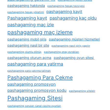
pashagaming hakkında
pashagaming hesap tavsiyesi
pashagaming kayit
pashagaming hesap yönetimi
Pashagaming kayıt
pashagaming kaç oldu
pashagaming maç izle
pashagaming maç izleme
pashagaming mobil giriş
pashagaming müşteri hizmetleri
pashagaming nasil bir site
pashagaming nasıl giriş yapılır
pashagaming olumlu dönüş
pashagaming onay evrakları
pashagaming oturum açma
pashagaming oyun sitesi
pashagaming para yatirma
pashagaming para yatırma talimatı
Pashagaming Para Çekme
pashagaming promosyon
pashagaming promosyon kodu
pashagaming siteleir
Pashagaming Sitesi
pashagaming soruları sanal casino oyunları