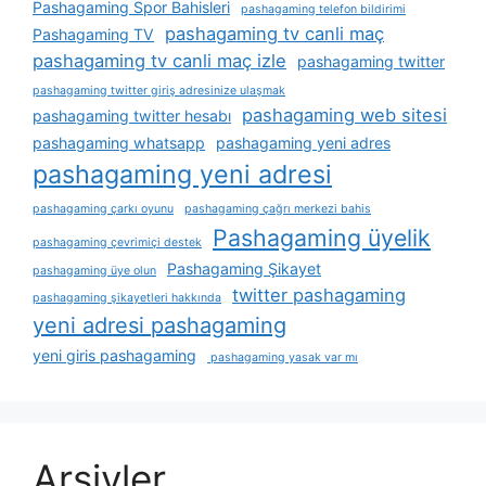
Pashagaming Spor Bahisleri
pashagaming telefon bildirimi
pashagaming tv canli maç
Pashagaming TV
pashagaming tv canli maç izle
pashagaming twitter
pashagaming twitter giriş adresinize ulaşmak
pashagaming web sitesi
pashagaming twitter hesabı
pashagaming whatsapp
pashagaming yeni adres
pashagaming yeni adresi
pashagaming çarkı oyunu
pashagaming çağrı merkezi bahis
Pashagaming üyelik
pashagaming çevrimiçi destek
Pashagaming Şikayet
pashagaming üye olun
twitter pashagaming
pashagaming şikayetleri hakkında
yeni adresi pashagaming
yeni giris pashagaming
pashagaming yasak var mı
Arşivler