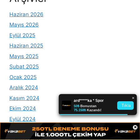
Haziran 2026
Mayıs 2026
Eylül 2025
Haziran 2025
Mayıs 2025
Şubat 2025
Ocak 2025
Aralık 2024
Kasım 2024
Ekim 2024
Eylül 2024
×
Ağustos 2024
Temmuz 2024