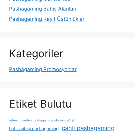
Pashagaming Bahis Alanları
Pashagaming Kayıt Üstünlükleri
Kategoriler
Pashagaming Promosyonlar
Etiket Bulutu
adresim neden pashagaming olarak değişti
canli pashagaming
bahis sitesi pashagaming