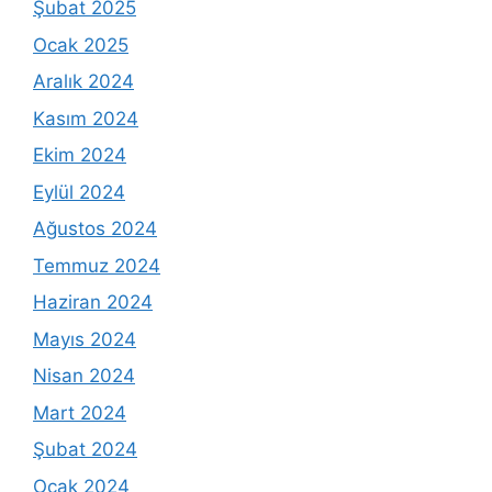
Şubat 2025
Ocak 2025
Aralık 2024
Kasım 2024
Ekim 2024
Eylül 2024
Ağustos 2024
Temmuz 2024
Haziran 2024
Mayıs 2024
Nisan 2024
Mart 2024
Şubat 2024
Ocak 2024