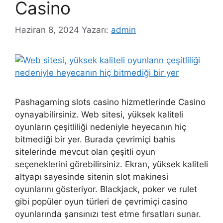
Casino
Haziran 8, 2024
Yazarı:
admin
Pashagaming slots casino hizmetlerinde Casino
oynayabilirsiniz. Web sitesi, yüksek kaliteli
oyunların çeşitliliği nedeniyle heyecanın hiç
bitmediği bir yer. Burada çevrimiçi bahis
sitelerinde mevcut olan çeşitli oyun
seçeneklerini görebilirsiniz. Ekran, yüksek kaliteli
altyapı sayesinde sitenin slot makinesi
oyunlarını gösteriyor. Blackjack, poker ve rulet
gibi popüler oyun türleri de çevrimiçi casino
oyunlarında şansınızı test etme fırsatları sunar.