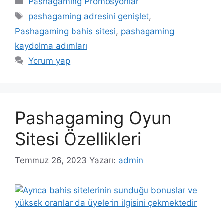
Pashagaming Promosyonlar
Etiketler
pashagaming adresini genişlet
,
Pashagaming bahis sitesi
,
pashagaming
kaydolma adımları
Yorum yap
Pashagaming Oyun
Sitesi Özellikleri
Temmuz 26, 2023
Yazarı:
admin