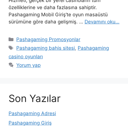
Hizmeti, gerçek bir yerel casinoların tüm
özelliklerine ve daha fazlasına sahiptir.
Pashagaming Mobil Giriş’te oyun masaüstü
sürümüne göre daha gelişmiş. …
Devamını oku…
Kategoriler
Pashagaming Promosyonlar
Etiketler
Pashagaming bahis sitesi
,
Pashagaming
casino oyunları
Yorum yap
Son Yazılar
Pashagaming Adresi
Pashagaming Giriş