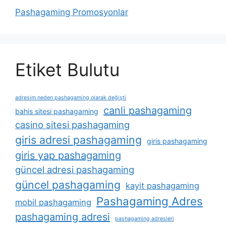
Pashagaming Promosyonlar
Etiket Bulutu
adresim neden pashagaming olarak değişti
canli pashagaming
bahis sitesi pashagaming
casino sitesi pashagaming
giris adresi pashagaming
giris pashagaming
giris yap pashagaming
güncel adresi pashagaming
güncel pashagaming
kayit pashagaming
Pashagaming Adres
mobil pashagaming
pashagaming adresi
pashagaming adresleri