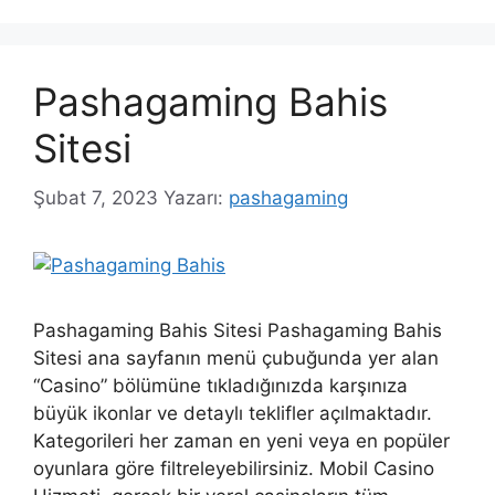
Pashagaming Bahis
Sitesi
Şubat 7, 2023
Yazarı:
pashagaming
Pashagaming Bahis Sitesi Pashagaming Bahis
Sitesi ana sayfanın menü çubuğunda yer alan
“Casino” bölümüne tıkladığınızda karşınıza
büyük ikonlar ve detaylı teklifler açılmaktadır.
Kategorileri her zaman en yeni veya en popüler
oyunlara göre filtreleyebilirsiniz. Mobil Casino