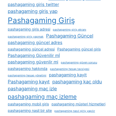
pashagaming giris twitter
pashagaming giris yap
Pashagaming Giriş
pashagaming giriş adresi
pashagaming giriş ekranı
Pashagaming Güncel
pashagaming giriş yapmak
pashagaming güncel adres
pashagaming güncel adresi
Pashagaming güncel giriş
Pashagaming Güvenilir mİ
pashagaming güvenlir mi
pashagaming güven sorusu
pashagaming hakkında
pashagaming hesap tavsiyesi
pashagaming kayit
pashagaming hesap yönetimi
Pashagaming kayıt
pashagaming kaç oldu
pashagaming maç izle
pashagaming maç izleme
pashagaming mobil giriş
pashagaming müşteri hizmetleri
pashagaming nasil bir site
pashagaming nasıl giriş yapılır