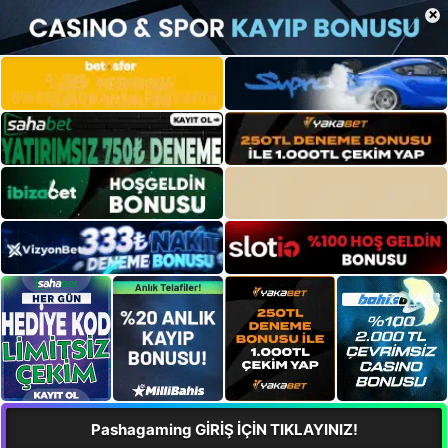
×
Pashagaming GİRİŞ İÇİN TIKLAYINIZ!