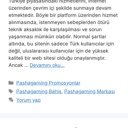
Türkiye piyasasındaki hizmetlerini, internet
üzerinden çevrim içi şekilde sunmaya devam
etmektedir. Böyle bir platform üzerinden hizmet
alınmasında, istenmeyen sebeplerden ötürü
teknik aksaklık ile karşılaşılması ve sorun
yaşanması mümkün olabilir. Normal şartlar
altında, bu sitenin sadece Türk kullanıcılar için
değil, uluslararası kullanıcılar için de yüksek
kaliteli bir web sitesi olduğu onaylanmıştır.
Ancak …
Devamını oku…
Kategoriler
Pashagaming Promosyonlar
Etiketler
Pashagaming Bahis
,
Pashagaming Markası
Yorum yap