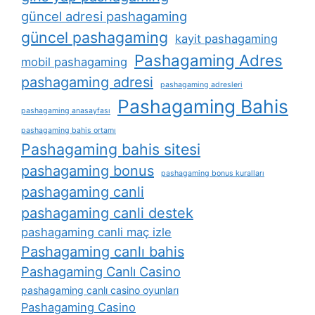
güncel adresi pashagaming
güncel pashagaming
kayit pashagaming
Pashagaming Adres
mobil pashagaming
pashagaming adresi
pashagaming adresleri
Pashagaming Bahis
pashagaming anasayfası
pashagaming bahis ortamı
Pashagaming bahis sitesi
pashagaming bonus
pashagaming bonus kuralları
pashagaming canli
pashagaming canli destek
pashagaming canli maç izle
Pashagaming canlı bahis
Pashagaming Canlı Casino
pashagaming canlı casino oyunları
Pashagaming Casino