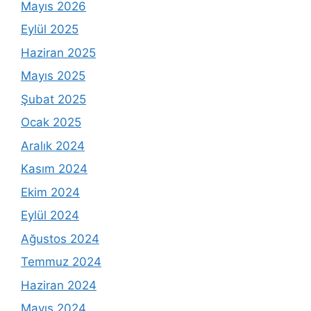
Mayıs 2026
Eylül 2025
Haziran 2025
Mayıs 2025
Şubat 2025
Ocak 2025
Aralık 2024
Kasım 2024
Ekim 2024
Eylül 2024
Ağustos 2024
Temmuz 2024
Haziran 2024
Mayıs 2024