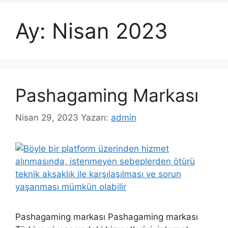
Ay:
Nisan 2023
Pashagaming Markası
Nisan 29, 2023
Yazarı:
admin
Pashagaming markası Pashagaming markası