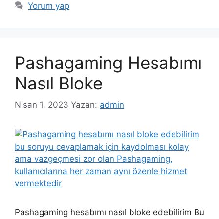
Yorum yap
Pashagaming Hesabımı
Nasıl Bloke
Nisan 1, 2023
Yazarı:
admin
Pashagaming hesabımı nasıl bloke edebilirim Bu