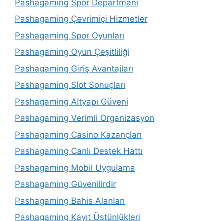
Pashagaming Spor Departmanı
Pashagaming Çevrimiçi Hizmetler
Pashagaming Spor Oyunları
Pashagaming Oyun Çeşitliliği
Pashagaming Giriş Avantajları
Pashagaming Slot Sonuçları
Pashagaming Altyapı Güveni
Pashagaming Verimli Organizasyon
Pashagaming Casino Kazançları
Pashagaming Canlı Destek Hattı
Pashagaming Mobil Uygulama
Pashagaming Güvenilirdir
Pashagaming Bahis Alanları
Pashagaming Kayıt Üstünlükleri