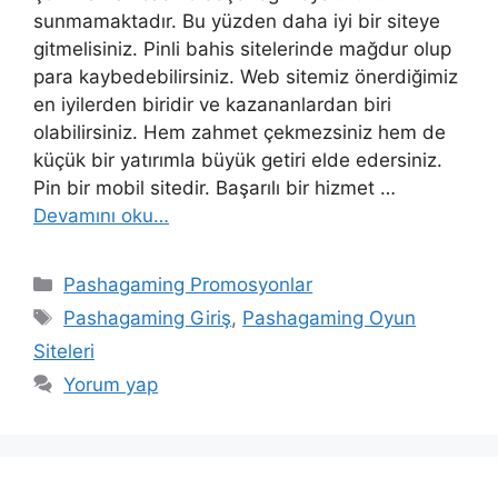
sunmamaktadır. Bu yüzden daha iyi bir siteye
gitmelisiniz. Pinli bahis sitelerinde mağdur olup
para kaybedebilirsiniz. Web sitemiz önerdiğimiz
en iyilerden biridir ve kazananlardan biri
olabilirsiniz. Hem zahmet çekmezsiniz hem de
küçük bir yatırımla büyük getiri elde edersiniz.
Pin bir mobil sitedir. Başarılı bir hizmet …
Devamını oku…
Kategoriler
Pashagaming Promosyonlar
Etiketler
Pashagaming Giriş
,
Pashagaming Oyun
Siteleri
Yorum yap