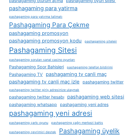
pashagaming oturum açma
pashagaming oyun sitesi
pashagaming para yatirma
pashagaming para yatırma talimatı
Pashagaming Para Çekme
pashagaming promosyon
pashagaming promosyon kodu
pashagaming siteleir
Pashagaming Sitesi
pashagaming soruları sanal casino oyunları
Pashagaming Spor Bahisleri
pashagaming telefon bildirimi
pashagaming tv canli maç
Pashagaming TV
pashagaming tv canli maç izle
pashagaming twitter
pashagaming twitter giriş adresinize ulaşmak
pashagaming web sitesi
pashagaming twitter hesabı
pashagaming whatsapp
pashagaming yeni adres
pashagaming yeni adresi
pashagaming çarkı oyunu
pashagaming çağrı merkezi bahis
Pashagaming üyelik
pashagaming çevrimiçi destek