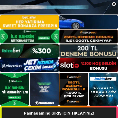
×
Pashagaming GİRİŞ İÇİN TIKLAYINIZ!