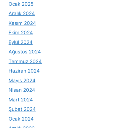
Ocak 2025
Aralık 2024
Kasım 2024
Ekim 2024
Eylül 2024
Ağustos 2024
Temmuz 2024
Haziran 2024
Mayıs 2024
Nisan 2024
Mart 2024
Şubat 2024
Ocak 2024