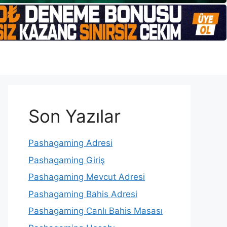
Son Yazılar
Pashagaming Adresi
Pashagaming Giriş
Pashagaming Mevcut Adresi
Pashagaming Bahis Adresi
Pashagaming Canlı Bahis Masası