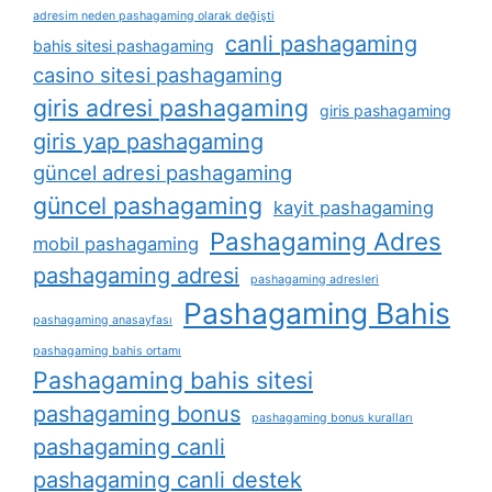
adresim neden pashagaming olarak değişti
canli pashagaming
bahis sitesi pashagaming
casino sitesi pashagaming
giris adresi pashagaming
giris pashagaming
giris yap pashagaming
güncel adresi pashagaming
güncel pashagaming
kayit pashagaming
Pashagaming Adres
mobil pashagaming
pashagaming adresi
pashagaming adresleri
Pashagaming Bahis
pashagaming anasayfası
pashagaming bahis ortamı
Pashagaming bahis sitesi
pashagaming bonus
pashagaming bonus kuralları
pashagaming canli
pashagaming canli destek