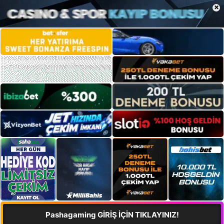
×
Pashagaming GİRİŞ İÇİN TIKLAYINIZ!