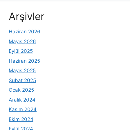
Arşivler
Haziran 2026
Mayıs 2026
Eylül 2025
Haziran 2025
Mayıs 2025
Şubat 2025
Ocak 2025
Aralık 2024
Kasım 2024
Ekim 2024
Eylül 2024