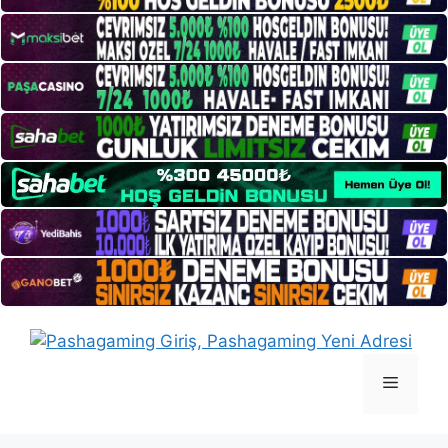
İçeriğe
atla
Menü