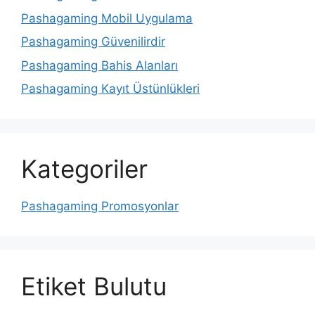
Pashagaming Mobil Uygulama
Pashagaming Güvenilirdir
Pashagaming Bahis Alanları
Pashagaming Kayıt Üstünlükleri
Kategoriler
Pashagaming Promosyonlar
Etiket Bulutu