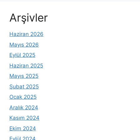
Arşivler
Haziran 2026
Mayıs 2026
Eylül 2025
Haziran 2025
Mayıs 2025
Şubat 2025
Ocak 2025
Aralık 2024
Kasım 2024
Ekim 2024
Eylül 2024