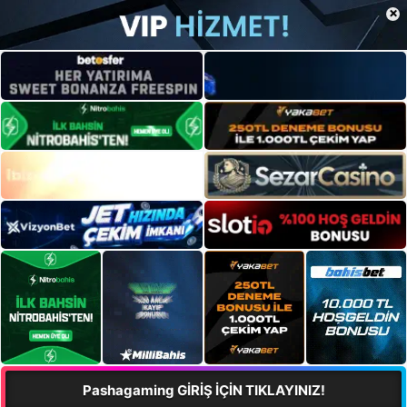
×
Pashagaming GİRİŞ İÇİN TIKLAYINIZ!