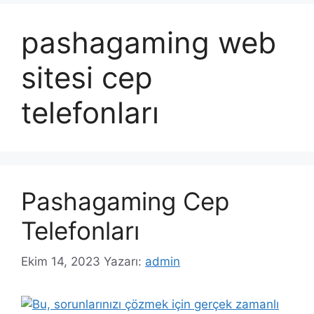
pashagaming web
sitesi cep
telefonları
Pashagaming Cep
Telefonları
Ekim 14, 2023
Yazarı:
admin