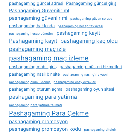
pashagaming güncel adresi
Pashagaming güncel giriş
Pashagaming Güvenilir mİ
pashagaming güvenlir mi
pashagaming güven sorusu
pashagaming hakkında
pashagaming hesap tavsiyesi
pashagaming kayit
pashagaming hesap yönetimi
Pashagaming kayıt
pashagaming kaç oldu
pashagaming maç izle
pashagaming maç izleme
pashagaming mobil giriş
pashagaming müşteri hizmetleri
pashagaming nasil bir site
pashagaming nasıl giriş yapılır
pashagaming olumlu dönüş
pashagaming onay evrakları
pashagaming oturum açma
pashagaming oyun sitesi
pashagaming para yatirma
pashagaming para yatırma talimatı
Pashagaming Para Çekme
pashagaming promosyon
pashagaming promosyon kodu
pashagaming siteleir