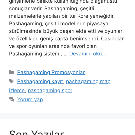
girişimlerle birlikte kullanıldığında olağanüstü
sonuçlar verir. Pashagaming, çeşitli
malzemelerle yapılan bir tür Kore yemeğidir.
Pashagaming, çeşitli modellerin piyasaya
sürülmesinde büyük başarı elde etti ve oyunları
ve özellikleri geniş çapta benimsendi. Casinolar
ve spor oyunları arasında favori olan
Pashagaming sistemi, …
Devamını oku…
Kategoriler
Pashagaming Promosyonlar
Etiketler
Pashagaming kayıt
,
pashagaming maç
izleme
,
pashagaming spor
Yorum yap
Son Yazılar