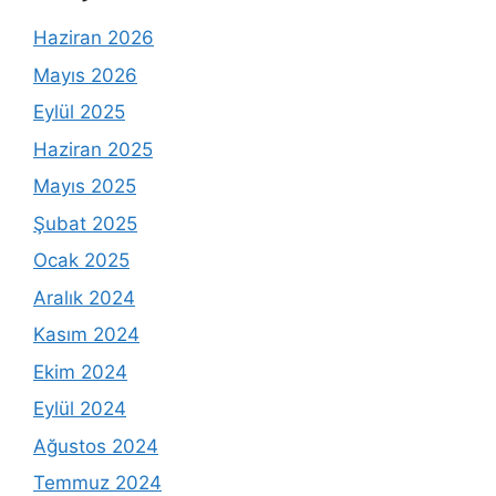
Haziran 2026
Mayıs 2026
Eylül 2025
Haziran 2025
Mayıs 2025
Şubat 2025
Ocak 2025
Aralık 2024
Kasım 2024
Ekim 2024
Eylül 2024
Ağustos 2024
Temmuz 2024