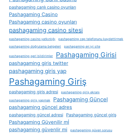
pashagaming canlı casino oyunları
Pashagaming Casino
Pashagaming casino oyunları
pashagaming casino sitesi
pashagaming casino yatkınlığı
pashagaming cep telefonunu kaydettirmek
pashagaming doğrulama belgeleri
pashagaming en i̇yi site
Pashagaming Girisi
pashagaming geri bildirimler
pashagaming giris twitter
pashagaming giris yap
Pashagaming Giriş
pashagaming giriş adresi
pashagaming giriş ekranı
Pashagaming Güncel
pashagaming giriş yapmak
pashagaming güncel adres
pashagaming güncel adresi
Pashagaming güncel giriş
Pashagaming Güvenilir mİ
pashagaming güvenlir mi
pashagaming güven sorusu