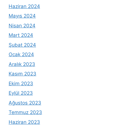
Haziran 2024
Mayıs 2024
Nisan 2024
Mart 2024
Şubat 2024
Ocak 2024
Aralık 2023
Kasım 2023
Ekim 2023
Eylül 2023
Ağustos 2023
Temmuz 2023
Haziran 2023