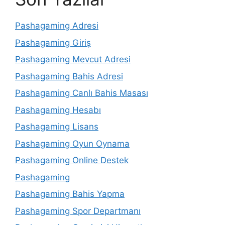
Pashagaming Adresi
Pashagaming Giriş
Pashagaming Mevcut Adresi
Pashagaming Bahis Adresi
Pashagaming Canlı Bahis Masası
Pashagaming Hesabı
Pashagaming Lisans
Pashagaming Oyun Oynama
Pashagaming Online Destek
Pashagaming
Pashagaming Bahis Yapma
Pashagaming Spor Departmanı