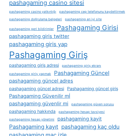
pashagaming casino sitesi
pashagaming casino yatkınlığı
pashagaming cep telefonunu kaydettirmek
pashagaming doğrulama belgeleri
pashagaming en i̇yi site
Pashagaming Girisi
pashagaming geri bildirimler
pashagaming giris twitter
pashagaming giris yap
Pashagaming Giriş
pashagaming giriş adresi
pashagaming giriş ekranı
Pashagaming Güncel
pashagaming giriş yapmak
pashagaming güncel adres
pashagaming güncel adresi
Pashagaming güncel giriş
Pashagaming Güvenilir mİ
pashagaming güvenlir mi
pashagaming güven sorusu
pashagaming hakkında
pashagaming hesap tavsiyesi
pashagaming kayit
pashagaming hesap yönetimi
Pashagaming kayıt
pashagaming kaç oldu
pashagaming maç izle