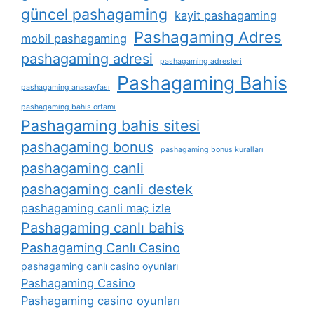
güncel pashagaming
kayit pashagaming
Pashagaming Adres
mobil pashagaming
pashagaming adresi
pashagaming adresleri
Pashagaming Bahis
pashagaming anasayfası
pashagaming bahis ortamı
Pashagaming bahis sitesi
pashagaming bonus
pashagaming bonus kuralları
pashagaming canli
pashagaming canli destek
pashagaming canli maç izle
Pashagaming canlı bahis
Pashagaming Canlı Casino
pashagaming canlı casino oyunları
Pashagaming Casino
Pashagaming casino oyunları