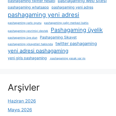
pashagaming web sitesi
pashagaming twitter hesabı
pashagaming whatsapp
pashagaming yeni adres
pashagaming yeni adresi
pashagaming çarkı oyunu
pashagaming çağrı merkezi bahis
Pashagaming üyelik
pashagaming çevrimiçi destek
Pashagaming Şikayet
pashagaming üye olun
twitter pashagaming
pashagaming şikayetleri hakkında
yeni adresi pashagaming
yeni giris pashagaming
pashagaming yasak var mı
Arşivler
Haziran 2026
Mayıs 2026