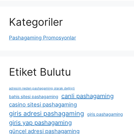
Kategoriler
Pashagaming Promosyonlar
Etiket Bulutu
adresim neden pashagaming olarak değişti
canli pashagaming
bahis sitesi pashagaming
casino sitesi pashagaming
giris adresi pashagaming
giris pashagaming
giris yap pashagaming
güncel adresi pashagaming