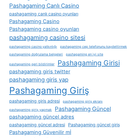
Pashagaming Canlı Casino
pashagaming canlı casino oyunları
Pashagaming Casino
Pashagaming casino oyunları
pashagaming casino sitesi
pashagaming casino yatkınlığı
pashagaming cep telefonunu kaydettirmek
pashagaming doğrulama belgeleri
pashagaming en i̇yi site
Pashagaming Girisi
pashagaming geri bildirimler
pashagaming giris twitter
pashagaming giris yap
Pashagaming Giriş
pashagaming giriş adresi
pashagaming giriş ekranı
Pashagaming Güncel
pashagaming giriş yapmak
pashagaming güncel adres
pashagaming güncel adresi
Pashagaming güncel giriş
Pashagaming Güvenilir mİ