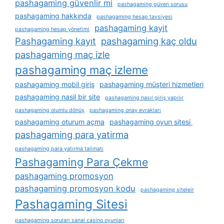
pashagaming güvenlir mi
pashagaming güven sorusu
pashagaming hakkında
pashagaming hesap tavsiyesi
pashagaming kayit
pashagaming hesap yönetimi
Pashagaming kayıt
pashagaming kaç oldu
pashagaming maç izle
pashagaming maç izleme
pashagaming mobil giriş
pashagaming müşteri hizmetleri
pashagaming nasil bir site
pashagaming nasıl giriş yapılır
pashagaming olumlu dönüş
pashagaming onay evrakları
pashagaming oturum açma
pashagaming oyun sitesi
pashagaming para yatirma
pashagaming para yatırma talimatı
Pashagaming Para Çekme
pashagaming promosyon
pashagaming promosyon kodu
pashagaming siteleir
Pashagaming Sitesi
pashagaming soruları sanal casino oyunları