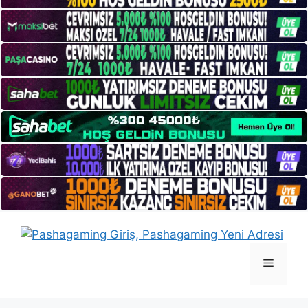
İçeriğe
atla
Menü