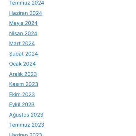
Temmuz 2024
Haziran 2024
Mayıs 2024
Nisan 2024
Mart 2024
Şubat 2024
Ocak 2024
Aralık 2023
Kasım 2023
Ekim 2023
Eylül 2023
Ağustos 2023
Temmuz 2023
Haziran 2023