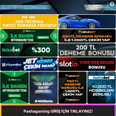
×
Pashagaming GİRİŞ İÇİN TIKLAYINIZ!