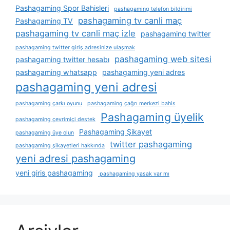
Pashagaming Spor Bahisleri
pashagaming telefon bildirimi
pashagaming tv canli maç
Pashagaming TV
pashagaming tv canli maç izle
pashagaming twitter
pashagaming twitter giriş adresinize ulaşmak
pashagaming web sitesi
pashagaming twitter hesabı
pashagaming whatsapp
pashagaming yeni adres
pashagaming yeni adresi
pashagaming çarkı oyunu
pashagaming çağrı merkezi bahis
Pashagaming üyelik
pashagaming çevrimiçi destek
Pashagaming Şikayet
pashagaming üye olun
twitter pashagaming
pashagaming şikayetleri hakkında
yeni adresi pashagaming
yeni giris pashagaming
pashagaming yasak var mı