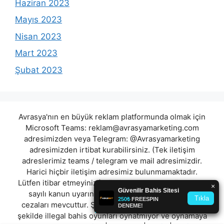
Haziran 2023
Mayıs 2023
Nisan 2023
Mart 2023
Şubat 2023
Avrasya'nın en büyük reklam platformunda olmak için
Microsoft Teams:
reklam@avrasyamarketing.com
adresimizden veya Telegram: @Avrasyamarketing
adresimizden irtibat kurabilirsiniz. (Tek iletişim
adreslerimiz teams / telegram ve mail adresimizdir.
Harici hiçbir iletişim adresimiz bulunmamaktadır.
Lütfen itibar etmeyiniz.) Türkiye yasalarına göre 7258
sayılı kanun uyarınca yasa dışı bahis oynamanın
cezaları mevcuttur. Şu an bulunduğunuz site hiç bir
şekilde illegal bahis oyunları oynatmıyor ve oynamaya