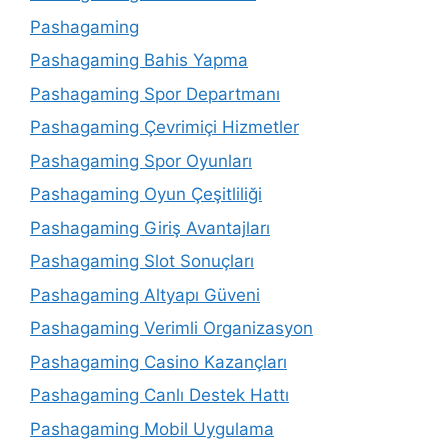
Pashagaming
Pashagaming Bahis Yapma
Pashagaming Spor Departmanı
Pashagaming Çevrimiçi Hizmetler
Pashagaming Spor Oyunları
Pashagaming Oyun Çeşitliliği
Pashagaming Giriş Avantajları
Pashagaming Slot Sonuçları
Pashagaming Altyapı Güveni
Pashagaming Verimli Organizasyon
Pashagaming Casino Kazançları
Pashagaming Canlı Destek Hattı
Pashagaming Mobil Uygulama