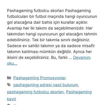
Pashagaming futbolcu skorları Pashagaming
futbolcuları bir futbol maçında hangi oyuncunun
gol atacağına dair bahis için kurallar açıktır.
Avantajı her iki takımı da seçebilmenizdir. Her
takımdan hangi oyuncunun gol atacağını tahmin
edebilirsiniz. Tek bir takımla sınırlı değilsiniz.
Sadece ev sahibi takımın ya da sadece misafir
takımın katılması mümkün değildir. Ayrıca her
ikisini de seçebilirsiniz. Bu, farklı …
Devamını
oku…
Kategoriler
Pashagaming Promosyonlar
Etiketler
pashagaming adresi nasıl bulurum
,
pashagaming futbolcu skorları
,
Pashagaming
kayıt