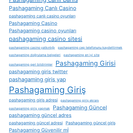
Pashagaming Canlı Casino
pashagaming canlı casino oyunları
Pashagaming Casino
Pashagaming casino oyunları
pashagaming casino sitesi
pashagaming casino yatkınlığı
pashagaming cep telefonunu kaydettirmek
pashagaming doğrulama belgeleri
pashagaming en i̇yi site
Pashagaming Girisi
pashagaming geri bildirimler
pashagaming giris twitter
pashagaming giris yap
Pashagaming Giriş
pashagaming giriş adresi
pashagaming giriş ekranı
Pashagaming Güncel
pashagaming giriş yapmak
pashagaming güncel adres
pashagaming güncel adresi
Pashagaming güncel giriş
Pashagaming Güvenilir mİ