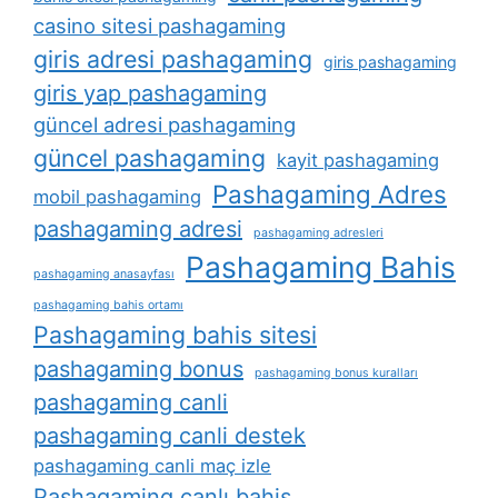
casino sitesi pashagaming
giris adresi pashagaming
giris pashagaming
giris yap pashagaming
güncel adresi pashagaming
güncel pashagaming
kayit pashagaming
Pashagaming Adres
mobil pashagaming
pashagaming adresi
pashagaming adresleri
Pashagaming Bahis
pashagaming anasayfası
pashagaming bahis ortamı
Pashagaming bahis sitesi
pashagaming bonus
pashagaming bonus kuralları
pashagaming canli
pashagaming canli destek
pashagaming canli maç izle
Pashagaming canlı bahis