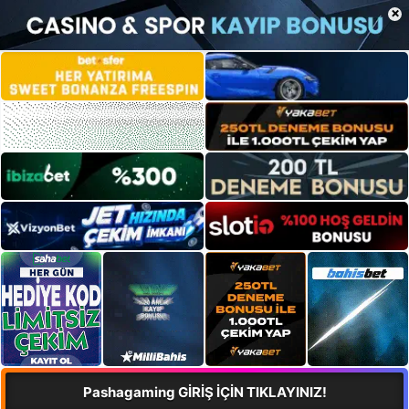
×
Pashagaming GİRİŞ İÇİN TIKLAYINIZ!