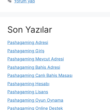
Yorum yap
Son Yazılar
Pashagaming Adresi
Pashagaming Giriş
Pashagaming Mevcut Adresi
Pashagaming Bahis Adresi
Pashagaming Canlı Bahis Masası
Pashagaming Hesabı
Pashagaming Lisans
Pashagaming Oyun Oynama
Pashagaming Online Destek