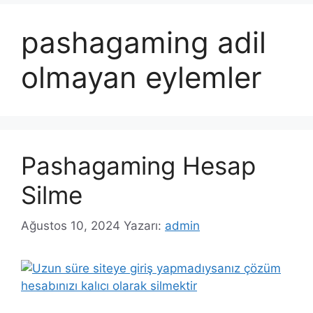
pashagaming adil
olmayan eylemler
Pashagaming Hesap
Silme
Ağustos 10, 2024
Yazarı:
admin