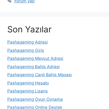
Yorum yap
Son Yazılar
Pashagaming Adresi
Pashagaming Giriş
Pashagaming Mevcut Adresi
Pashagaming Bahis Adresi
Pashagaming Canlı Bahis Masası
Pashagaming Hesabı
Pashagaming Lisans
Pashagaming Oyun Oynama
Pashagaming Online Destek