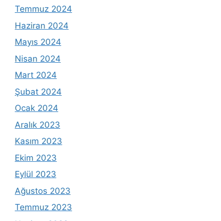
Temmuz 2024
Haziran 2024
Mayıs 2024
Nisan 2024
Mart 2024
Şubat 2024
Ocak 2024
Aralık 2023
Kasım 2023
Ekim 2023
Eylül 2023
Ağustos 2023
Temmuz 2023