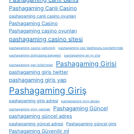
Pashagaming Canlı Casino
pashagaming canlı casino oyunları
Pashagaming Casino
Pashagaming casino oyunları
pashagaming casino sitesi
pashagaming casino yatkınlığı
pashagaming cep telefonunu kaydettirmek
pashagaming doğrulama belgeleri
pashagaming en i̇yi site
Pashagaming Girisi
pashagaming geri bildirimler
pashagaming giris twitter
pashagaming giris yap
Pashagaming Giriş
pashagaming giriş adresi
pashagaming giriş ekranı
Pashagaming Güncel
pashagaming giriş yapmak
pashagaming güncel adres
pashagaming güncel adresi
Pashagaming güncel giriş
Pashagaming Güvenilir mİ