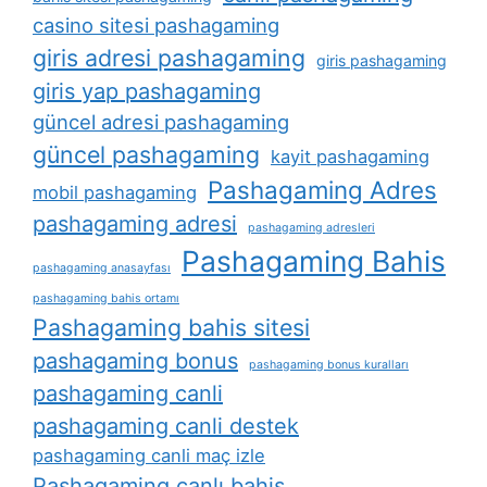
casino sitesi pashagaming
giris adresi pashagaming
giris pashagaming
giris yap pashagaming
güncel adresi pashagaming
güncel pashagaming
kayit pashagaming
Pashagaming Adres
mobil pashagaming
pashagaming adresi
pashagaming adresleri
Pashagaming Bahis
pashagaming anasayfası
pashagaming bahis ortamı
Pashagaming bahis sitesi
pashagaming bonus
pashagaming bonus kuralları
pashagaming canli
pashagaming canli destek
pashagaming canli maç izle
Pashagaming canlı bahis