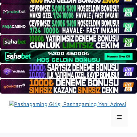
İçeriğe
atla
Menü