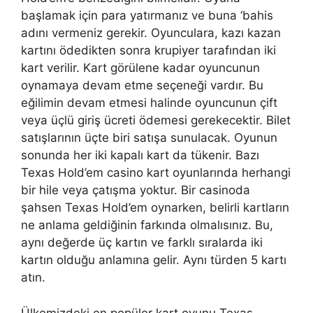
başlamak için para yatırmanız ve buna ‘bahis
adını vermeniz gerekir. Oyunculara, kazı kazan
kartını ödedikten sonra krupiyer tarafından iki
kart verilir. Kart görülene kadar oyuncunun
oynamaya devam etme seçeneği vardır. Bu
eğilimin devam etmesi halinde oyuncunun çift
veya üçlü giriş ücreti ödemesi gerekecektir. Bilet
satışlarının üçte biri satışa sunulacak. Oyunun
sonunda her iki kapalı kart da tükenir. Bazı
Texas Hold’em casino kart oyunlarında herhangi
bir hile veya çatışma yoktur. Bir casinoda
şahsen Texas Hold’em oynarken, belirli kartların
ne anlama geldiğinin farkında olmalısınız. Bu,
aynı değerde üç kartın ve farklı sıralarda iki
kartın olduğu anlamına gelir. Aynı türden 5 kartı
atın.
Ülkemizdeki en popüler kart oyunu Texas