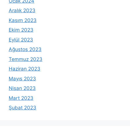
Ocak 2024
Aralık 2023
Kasım 2023
Ekim 2023
Eylül 2023
Ağustos 2023
Temmuz 2023
Haziran 2023
Mayıs 2023
Nisan 2023
Mart 2023
Şubat 2023