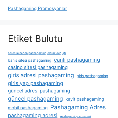
Pashagaming Promosyonlar
Etiket Bulutu
adresim neden pashagaming olarak değişti
canli pashagaming
bahis sitesi pashagaming
casino sitesi pashagaming
giris adresi pashagaming
giris pashagaming
giris yap pashagaming
güncel adresi pashagaming
güncel pashagaming
kayit pashagaming
Pashagaming Adres
mobil pashagaming
pashagaming adresi
pashagaming adresleri