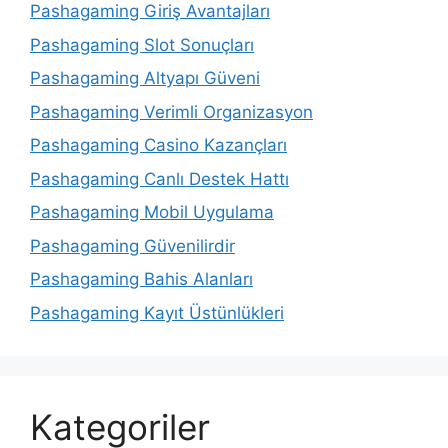
Pashagaming Giriş Avantajları
Pashagaming Slot Sonuçları
Pashagaming Altyapı Güveni
Pashagaming Verimli Organizasyon
Pashagaming Casino Kazançları
Pashagaming Canlı Destek Hattı
Pashagaming Mobil Uygulama
Pashagaming Güvenilirdir
Pashagaming Bahis Alanları
Pashagaming Kayıt Üstünlükleri
Kategoriler