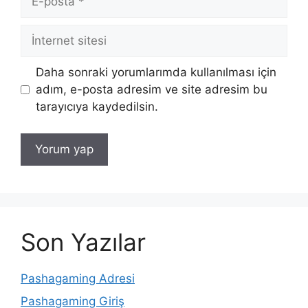
posta
İnternet
sitesi
Daha sonraki yorumlarımda kullanılması için
adım, e-posta adresim ve site adresim bu
tarayıcıya kaydedilsin.
Son Yazılar
Pashagaming Adresi
Pashagaming Giriş