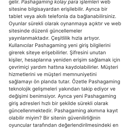
gelir.
Pashagaming kolay para i̇şlemleri
web
sitesine bilgisayardan erişilebilir. Ayrıca bir
tablet veya akıllı telefonla da bağlanabilirsiniz.
Oyunlar sürekli olarak oynanmaya açıktır ve web
sitesinde düzenli güncellemeler
yayınlanmaktadır. Çeşitlilik hızla artıyor.
Kullanıcılar Pashagaming yeni giriş bilgilerini
girerek siteye erişebilirler. Şifresini unutan
kişiler, hesaplarına yeniden erişim sağlamak için
çevrimiçi yardım hattına kaydolabilirler. Müşteri
hizmetlerini ve müşteri memnuniyetini
sağlamayı ön planda tutar. Özetle Pashagaming
teknolojik gelişmeleri yakından takip ediyor ve
değişimi benimsiyor. Ayrıca yeni Pashagaming
giriş adresleri hızlı bir şekilde sürekli olarak
güncellenmektedir. Pashagaming akımına kayıt
olabilir miyim? Bir sitenin güvenilirliğinin
oyuncular tarafından değerlendirilmesindeki en