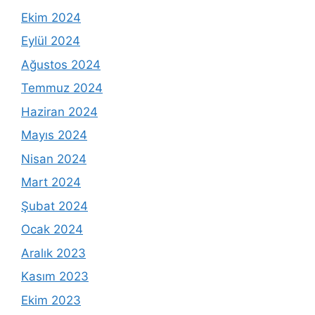
Ekim 2024
Eylül 2024
Ağustos 2024
Temmuz 2024
Haziran 2024
Mayıs 2024
Nisan 2024
Mart 2024
Şubat 2024
Ocak 2024
Aralık 2023
Kasım 2023
Ekim 2023