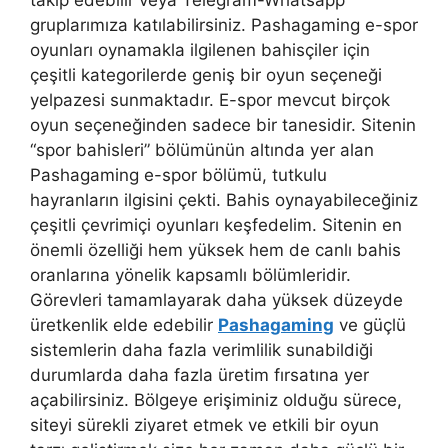
takip edebilir veya Telegram-Whatsapp
gruplarımıza katılabilirsiniz. Pashagaming e-spor
oyunları oynamakla ilgilenen bahisçiler için
çeşitli kategorilerde geniş bir oyun seçeneği
yelpazesi sunmaktadır. E-spor mevcut birçok
oyun seçeneğinden sadece bir tanesidir. Sitenin
“spor bahisleri” bölümünün altında yer alan
Pashagaming e-spor bölümü, tutkulu
hayranların ilgisini çekti. Bahis oynayabileceğiniz
çeşitli çevrimiçi oyunları keşfedelim. Sitenin en
önemli özelliği hem yüksek hem de canlı bahis
oranlarına yönelik kapsamlı bölümleridir.
Görevleri tamamlayarak daha yüksek düzeyde
üretkenlik elde edebilir
Pashagaming
ve güçlü
sistemlerin daha fazla verimlilik sunabildiği
durumlarda daha fazla üretim fırsatına yer
açabilirsiniz. Bölgeye erişiminiz olduğu sürece,
siteyi sürekli ziyaret etmek ve etkili bir oyun