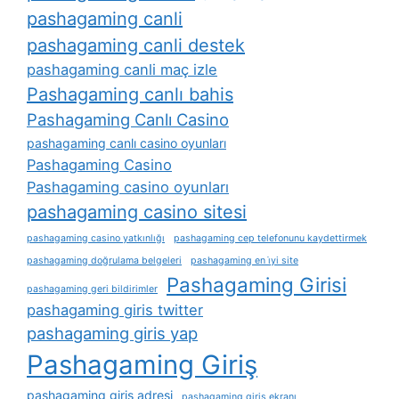
pashagaming canli
pashagaming canli destek
pashagaming canli maç izle
Pashagaming canlı bahis
Pashagaming Canlı Casino
pashagaming canlı casino oyunları
Pashagaming Casino
Pashagaming casino oyunları
pashagaming casino sitesi
pashagaming casino yatkınlığı
pashagaming cep telefonunu kaydettirmek
pashagaming doğrulama belgeleri
pashagaming en i̇yi site
Pashagaming Girisi
pashagaming geri bildirimler
pashagaming giris twitter
pashagaming giris yap
Pashagaming Giriş
pashagaming giriş adresi
pashagaming giriş ekranı