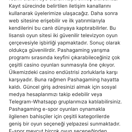
Kayıt sürecinde belirtilen iletişim kanallarını
kullanarak üyelerimize ulaşacağız. Daha sonra
web sitesine erişebilir ve ilk yatırımlarıyla
kendilerini bu canlı dünyaya kaptırabilirler. Bu
lisanslı oyun sitesi iki güvenilir televizyon oyun
çerçevesiyle işbirliği yapmaktadır. Sonuç olarak
oldukça güvenilirdir. Pashagaming yarışma
programı sırasında keyfini çıkarabileceğiniz çok
çeşitli casino oyunları sunmasıyla öne çıkıyor.
Ülkemizdeki casino endüstrisi zorluklarla karşı
karşıyadır. Buna rağmen Pashagaming hayatta
kaldı. Güncel giriş adresinizi almak için sosyal
medya hesaplarımızı takip edebilir veya
Telegram-Whatsapp gruplarımıza katılabilirsiniz.
Pashagaming e-spor oyunları oynamakla
ilgilenen bahisçiler için çeşitli kategorilerde
geniş bir oyun seçeneği yelpazesi sunmaktadır.
E-spor mevcut birçok oyun seçeneğinden