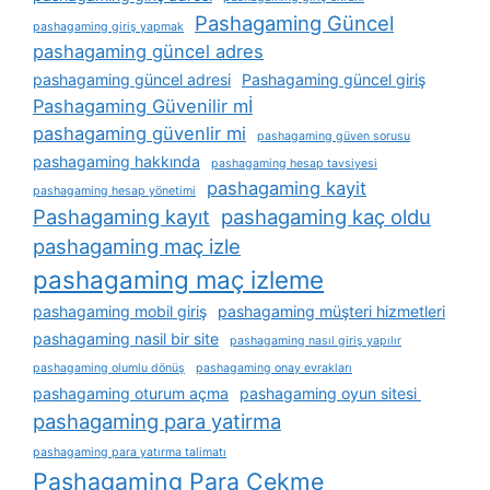
Pashagaming Güncel
pashagaming giriş yapmak
pashagaming güncel adres
pashagaming güncel adresi
Pashagaming güncel giriş
Pashagaming Güvenilir mİ
pashagaming güvenlir mi
pashagaming güven sorusu
pashagaming hakkında
pashagaming hesap tavsiyesi
pashagaming kayit
pashagaming hesap yönetimi
Pashagaming kayıt
pashagaming kaç oldu
pashagaming maç izle
pashagaming maç izleme
pashagaming mobil giriş
pashagaming müşteri hizmetleri
pashagaming nasil bir site
pashagaming nasıl giriş yapılır
pashagaming olumlu dönüş
pashagaming onay evrakları
pashagaming oturum açma
pashagaming oyun sitesi
pashagaming para yatirma
pashagaming para yatırma talimatı
Pashagaming Para Çekme