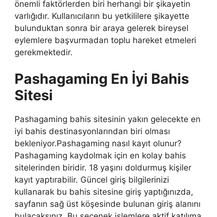
önemli faktörlerden biri herhangi bir şikayetin
varlığıdır. Kullanıcıların bu yetkililere şikayette
bulunduktan sonra bir araya gelerek bireysel
eylemlere başvurmadan toplu hareket etmeleri
gerekmektedir.
Pashagaming En İyi Bahis
Sitesi
Pashagaming bahis sitesinin yakın gelecekte en
iyi bahis destinasyonlarından biri olması
bekleniyor.Pashagaming nasıl kayıt olunur?
Pashagaming kaydolmak için en kolay bahis
sitelerinden biridir. 18 yaşını doldurmuş kişiler
kayıt yaptırabilir. Güncel giriş bilgilerinizi
kullanarak bu bahis sitesine giriş yaptığınızda,
sayfanın sağ üst köşesinde bulunan giriş alanını
bulacaksınız. Bu seçenek işlemlere aktif katılıma