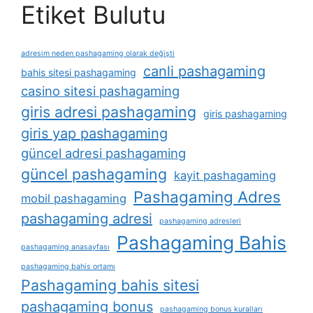
Etiket Bulutu
adresim neden pashagaming olarak değişti
canli pashagaming
bahis sitesi pashagaming
casino sitesi pashagaming
giris adresi pashagaming
giris pashagaming
giris yap pashagaming
güncel adresi pashagaming
güncel pashagaming
kayit pashagaming
Pashagaming Adres
mobil pashagaming
pashagaming adresi
pashagaming adresleri
Pashagaming Bahis
pashagaming anasayfası
pashagaming bahis ortamı
Pashagaming bahis sitesi
pashagaming bonus
pashagaming bonus kuralları