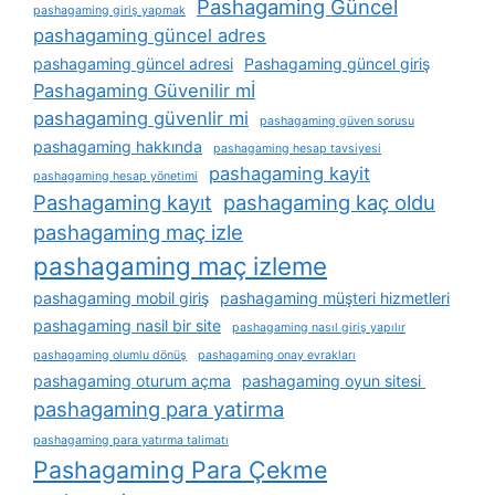
Pashagaming Güncel
pashagaming giriş yapmak
pashagaming güncel adres
pashagaming güncel adresi
Pashagaming güncel giriş
Pashagaming Güvenilir mİ
pashagaming güvenlir mi
pashagaming güven sorusu
pashagaming hakkında
pashagaming hesap tavsiyesi
pashagaming kayit
pashagaming hesap yönetimi
Pashagaming kayıt
pashagaming kaç oldu
pashagaming maç izle
pashagaming maç izleme
pashagaming mobil giriş
pashagaming müşteri hizmetleri
pashagaming nasil bir site
pashagaming nasıl giriş yapılır
pashagaming olumlu dönüş
pashagaming onay evrakları
pashagaming oturum açma
pashagaming oyun sitesi
pashagaming para yatirma
pashagaming para yatırma talimatı
Pashagaming Para Çekme