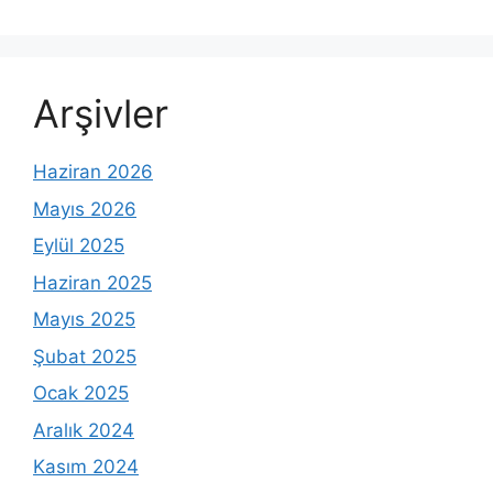
Arşivler
Haziran 2026
Mayıs 2026
Eylül 2025
Haziran 2025
Mayıs 2025
Şubat 2025
Ocak 2025
Aralık 2024
Kasım 2024