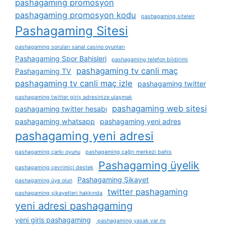
pashagaming promosyon
pashagaming promosyon kodu
pashagaming siteleir
Pashagaming Sitesi
pashagaming soruları sanal casino oyunları
Pashagaming Spor Bahisleri
pashagaming telefon bildirimi
pashagaming tv canli maç
Pashagaming TV
pashagaming tv canli maç izle
pashagaming twitter
pashagaming twitter giriş adresinize ulaşmak
pashagaming web sitesi
pashagaming twitter hesabı
pashagaming whatsapp
pashagaming yeni adres
pashagaming yeni adresi
pashagaming çarkı oyunu
pashagaming çağrı merkezi bahis
Pashagaming üyelik
pashagaming çevrimiçi destek
Pashagaming Şikayet
pashagaming üye olun
twitter pashagaming
pashagaming şikayetleri hakkında
yeni adresi pashagaming
yeni giris pashagaming
pashagaming yasak var mı