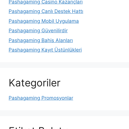
Pashagaming Casino Kazançları
Pashagaming Canlı Destek Hattı
Pashagaming Mobil Uygulama
Pashagaming Güvenilirdir
Pashagaming Bahis Alanları
Pashagaming Kayıt Üstünlükleri
Kategoriler
Pashagaming Promosyonlar