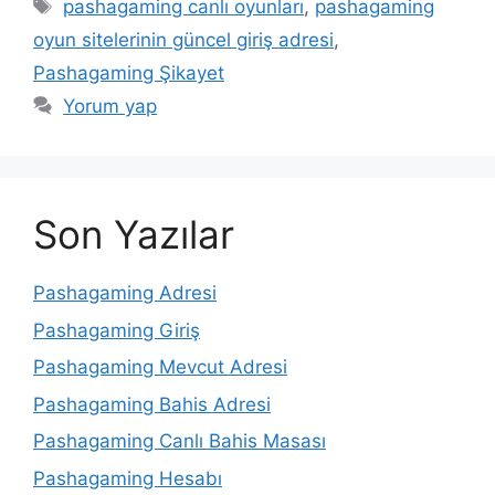
Etiketler
pashagaming canlı oyunları
,
pashagaming
oyun sitelerinin güncel giriş adresi
,
Pashagaming Şikayet
Yorum yap
Son Yazılar
Pashagaming Adresi
Pashagaming Giriş
Pashagaming Mevcut Adresi
Pashagaming Bahis Adresi
Pashagaming Canlı Bahis Masası
Pashagaming Hesabı