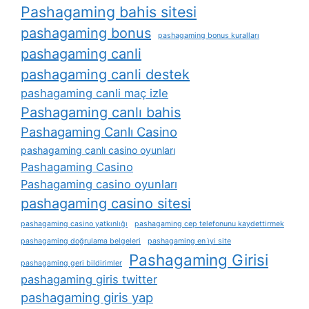
Pashagaming bahis sitesi
pashagaming bonus
pashagaming bonus kuralları
pashagaming canli
pashagaming canli destek
pashagaming canli maç izle
Pashagaming canlı bahis
Pashagaming Canlı Casino
pashagaming canlı casino oyunları
Pashagaming Casino
Pashagaming casino oyunları
pashagaming casino sitesi
pashagaming casino yatkınlığı
pashagaming cep telefonunu kaydettirmek
pashagaming doğrulama belgeleri
pashagaming en i̇yi site
Pashagaming Girisi
pashagaming geri bildirimler
pashagaming giris twitter
pashagaming giris yap