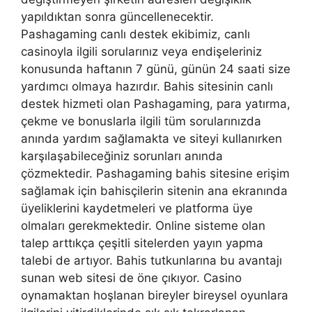
yapıldıktan sonra güncellenecektir.
Pashagaming canlı destek ekibimiz, canlı
casinoyla ilgili sorularınız veya endişeleriniz
konusunda haftanın 7 günü, günün 24 saati size
yardımcı olmaya hazırdır. Bahis sitesinin canlı
destek hizmeti olan Pashagaming, para yatırma,
çekme ve bonuslarla ilgili tüm sorularınızda
anında yardım sağlamakta ve siteyi kullanırken
karşılaşabileceğiniz sorunları anında
çözmektedir. Pashagaming bahis sitesine erişim
sağlamak için bahisçilerin sitenin ana ekranında
üyeliklerini kaydetmeleri ve platforma üye
olmaları gerekmektedir. Online sisteme olan
talep arttıkça çeşitli sitelerden yayın yapma
talebi de artıyor. Bahis tutkunlarına bu avantajı
sunan web sitesi de öne çıkıyor. Casino
oynamaktan hoşlanan bireyler bireysel oyunlara