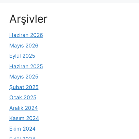
Arşivler
Haziran 2026
Mayıs 2026
Eylül 2025
Haziran 2025
Mayıs 2025
Şubat 2025
Ocak 2025
Aralık 2024
Kasım 2024
Ekim 2024