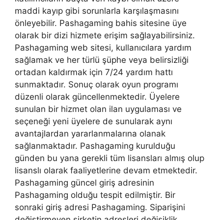
maddi kayıp gibi sorunlarla karşılaşmasını
önleyebilir. Pashagaming bahis sitesine üye
olarak bir dizi hizmete erişim sağlayabilirsiniz.
Pashagaming web sitesi, kullanıcılara yardım
sağlamak ve her türlü şüphe veya belirsizliği
ortadan kaldırmak için 7/24 yardım hattı
sunmaktadır. Sonuç olarak oyun programı
düzenli olarak güncellenmektedir. Üyelere
sunulan bir hizmet olan ilan uygulaması ve
seçeneği yeni üyelere de sunularak aynı
avantajlardan yararlanmalarına olanak
sağlanmaktadır. Pashagaming kurulduğu
günden bu yana gerekli tüm lisansları almış olup
lisanslı olarak faaliyetlerine devam etmektedir.
Pashagaming güncel giriş adresinin
Pashagaming olduğu tespit edilmiştir. Bir
sonraki giriş adresi Pashagaming. Siparişini
değiştirmeyen şirketin adresleri değişiklik