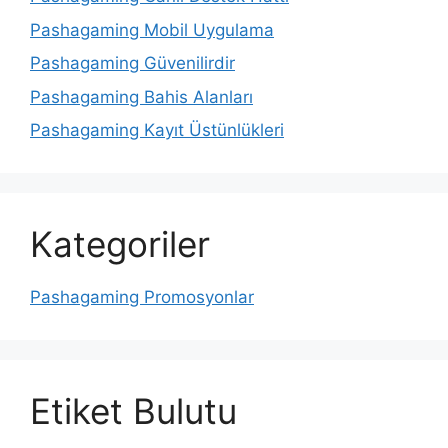
Pashagaming Mobil Uygulama
Pashagaming Güvenilirdir
Pashagaming Bahis Alanları
Pashagaming Kayıt Üstünlükleri
Kategoriler
Pashagaming Promosyonlar
Etiket Bulutu