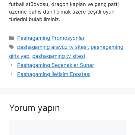
futball stüdyosu, dragon kaplan ve genç patti
üzerine bahis dahil olmak üzere çeşitli oyun
türlerini bulabilirsiniz.
Kategoriler
Pashagaming Promosyonlar
Etiketler
pashagaming arayüz tv sitesi
,
pashagaming
giris yap
,
pashagaming tv sitesi
Pashagaming Seçenekler Sunar
Pashagaming İletişim Epostası
Yorum yapın
Yorum